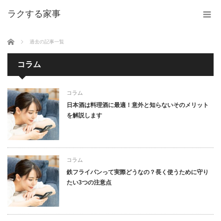
ラクする家事
ホーム
過去の記事一覧
コラム
コラム
日本酒は料理酒に最適！意外と知らないそのメリット
を解説します
コラム
鉄フライパンって実際どうなの？長く使うために守り
たい3つの注意点