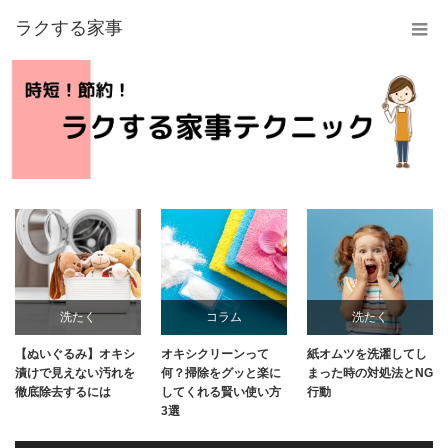
ラクする家事
洗たく
コラム
洗たく
【ぬいぐるみ】オキシ
オキシクリーンって
紙オムツを洗濯してし
漬けで見えない汚れを
何？掃除をグッと楽に
まった時の対処法とNG
徹底除去するには
してくれる賢い使い方
行動
3選