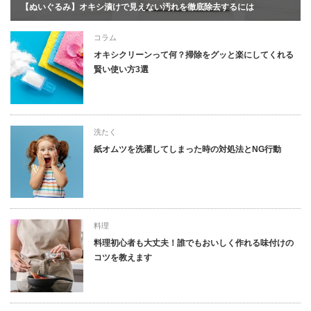
【ぬいぐるみ】オキシ漬けで見えない汚れを徹底除去するには
コラム
オキシクリーンって何？掃除をグッと楽にしてくれる
賢い使い方3選
洗たく
紙オムツを洗濯してしまった時の対処法とNG行動
料理
料理初心者も大丈夫！誰でもおいしく作れる味付けの
コツを教えます